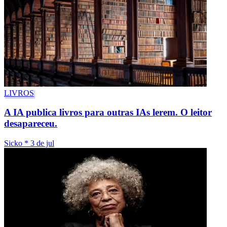
LIVROS
A IA publica livros para outras IAs lerem. O leitor
desapareceu.
Sicko
*
3 de jul