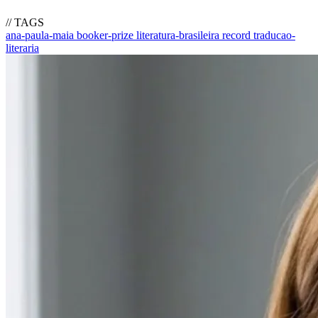
// TAGS
ana-paula-maia
booker-prize
literatura-brasileira
record
traducao-
literaria