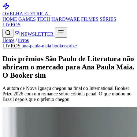
OVELHA
ELETRICA_
HOME
GAMES
TECH
HARDWARE
FILMES
SÉRIES
LIVROS
NEWSLETTER
Home
/
livros
LIVROS
ana-paula-maia
booker-prize
Dois prêmios São Paulo de Literatura não
abriram o mercado para Ana Paula Maia.
O Booker sim
A autora de Nova Iguaçu chegou na final do International Booker
Prize 2026 com um romance sobre colônia penal. O que mudou no
Brasil depois que o prêmio chegou.