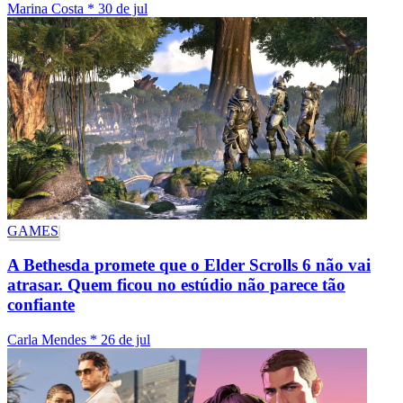
Marina Costa
*
30 de jul
GAMES
A Bethesda promete que o Elder Scrolls 6 não vai
atrasar. Quem ficou no estúdio não parece tão
confiante
Carla Mendes
*
26 de jul