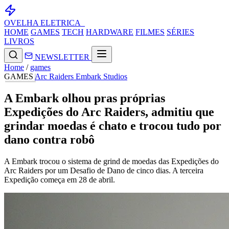
OVELHA
ELETRICA_
HOME
GAMES
TECH
HARDWARE
FILMES
SÉRIES
LIVROS
NEWSLETTER
Home
/
games
GAMES
Arc Raiders
Embark Studios
A Embark olhou pras próprias
Expedições do Arc Raiders, admitiu que
grindar moedas é chato e trocou tudo por
dano contra robô
A Embark trocou o sistema de grind de moedas das Expedições do
Arc Raiders por um Desafio de Dano de cinco dias. A terceira
Expedição começa em 28 de abril.