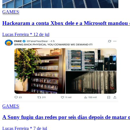
GAMES
Hackearam a conta Xbox dele e a Microsoft mandou co
Lucas Ferreira
*
12 de jul
GAMES
A Sony fugiu das redes por seis dias depois de matar 
Lucas Ferreira
*
7 de jul