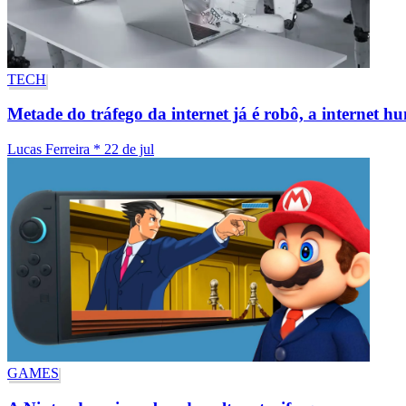
TECH
Metade do tráfego da internet já é robô, a internet 
Lucas Ferreira
*
22 de jul
GAMES