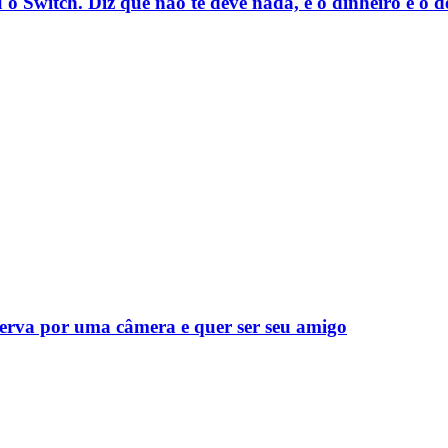
u o Switch. Diz que não te deve nada, e o dinheiro é o 
serva por uma câmera e quer ser seu amigo