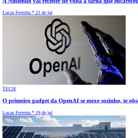
A Nintendo vai receber de volta a tarifa que encarece
Lucas Ferreira
*
21 de jul
TECH
O primeiro gadget da OpenAI se mexe sozinho, te ob
Lucas Ferreira
*
19 de jul