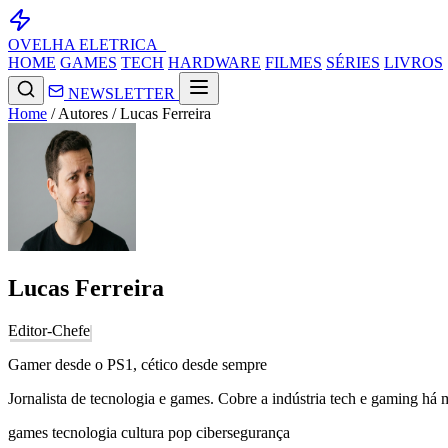
OVELHA
ELETRICA_
HOME
GAMES
TECH
HARDWARE
FILMES
SÉRIES
LIVROS
NEWSLETTER
Home
/
Autores
/
Lucas Ferreira
Lucas Ferreira
Editor-Chefe
Gamer desde o PS1, cético desde sempre
Jornalista de tecnologia e games. Cobre a indústria tech e gaming há 
games
tecnologia
cultura pop
cibersegurança