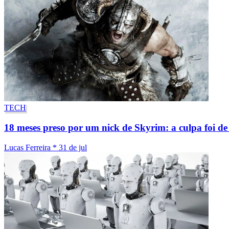
TECH
18 meses preso por um nick de Skyrim: a culpa foi d
Lucas Ferreira
*
31 de jul