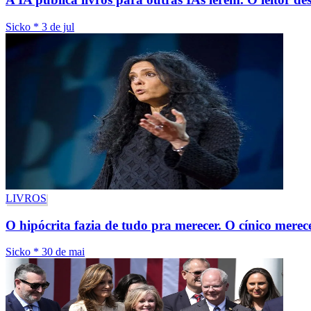
Sicko
*
3 de jul
LIVROS
O hipócrita fazia de tudo pra merecer. O cínico merec
Sicko
*
30 de mai