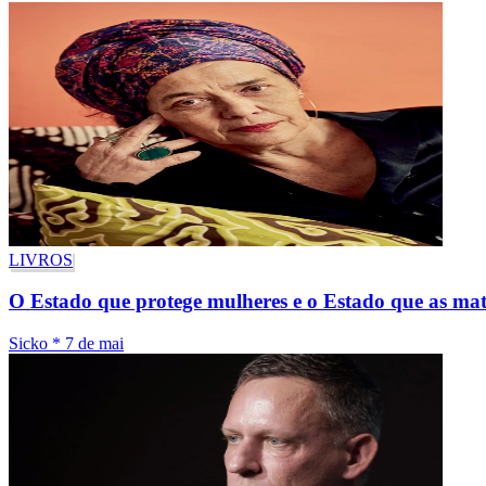
LIVROS
O Estado que protege mulheres e o Estado que as ma
Sicko
*
7 de mai