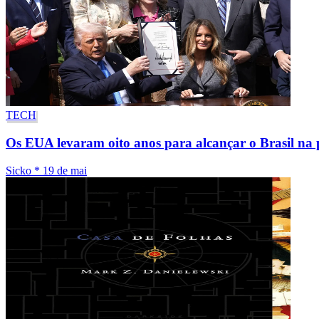
TECH
Os EUA levaram oito anos para alcançar o Brasil na 
Sicko
*
19 de mai