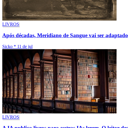
LIVROS
Após décadas, Meridiano de Sangue vai ser adaptado 
Sicko
*
11 de jul
LIVROS
A IA publica livros para outras IAs lerem. O leitor de