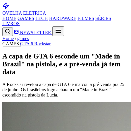
OVELHA
ELETRICA_
HOME
GAMES
TECH
HARDWARE
FILMES
SÉRIES
LIVROS
NEWSLETTER
Home
/
games
GAMES
GTA 6
Rockstar
A capa de GTA 6 esconde um "Made in
Brazil" na pistola, e a pré-venda já tem
data
A Rockstar revelou a capa de GTA 6 e marcou a pré-venda pra 25
de junho. Os brasileiros logo acharam um "Made in Brazil"
escondido na pistola da Lucia.