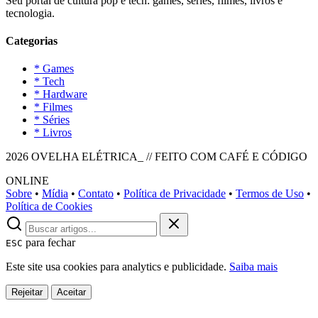
Seu portal de cultura pop e tech: games, séries, filmes, livros e
tecnologia.
Categorias
* Games
* Tech
* Hardware
* Filmes
* Séries
* Livros
2026 OVELHA ELÉTRICA_ // FEITO COM CAFÉ E CÓDIGO
ONLINE
Sobre
•
Mídia
•
Contato
•
Política de Privacidade
•
Termos de Uso
•
Política de Cookies
para fechar
ESC
Este site usa cookies para analytics e publicidade.
Saiba mais
Rejeitar
Aceitar