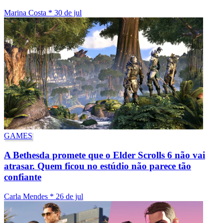
Marina Costa
*
30 de jul
GAMES
A Bethesda promete que o Elder Scrolls 6 não vai
atrasar. Quem ficou no estúdio não parece tão
confiante
Carla Mendes
*
26 de jul