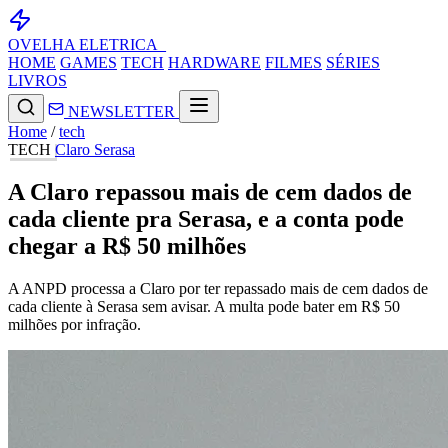
OVELHA
ELETRICA_
HOME
GAMES
TECH
HARDWARE
FILMES
SÉRIES
LIVROS
NEWSLETTER
Home
/
tech
TECH
Claro
Serasa
A Claro repassou mais de cem dados de
cada cliente pra Serasa, e a conta pode
chegar a R$ 50 milhões
A ANPD processa a Claro por ter repassado mais de cem dados de
cada cliente à Serasa sem avisar. A multa pode bater em R$ 50
milhões por infração.