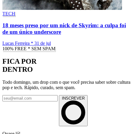
TECH
18 meses preso por um nick de Skyrim: a culpa foi
de um único underscore
Lucas Ferreira
*
31 de jul
100% FREE * SEM SPAM
FICA POR
DENTRO
Todo domingo, um drop com o que você precisa saber sobre cultura
pop e tech. Rápido, curado, sem spam.
INSCREVER
Quase lá!