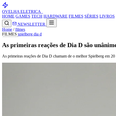
OVELHA
ELETRICA_
HOME
GAMES
TECH
HARDWARE
FILMES
SÉRIES
LIVROS
NEWSLETTER
Home
/
filmes
FILMES
spielberg
dia d
As primeiras reações de Dia D são unânimes
As primeiras reações de Dia D chamam de o melhor Spielberg em 20 a