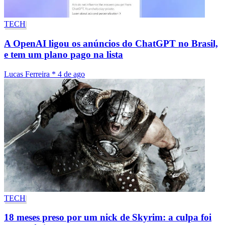
TECH
A OpenAI ligou os anúncios do ChatGPT no Brasil,
e tem um plano pago na lista
Lucas Ferreira
*
4 de ago
TECH
18 meses preso por um nick de Skyrim: a culpa foi