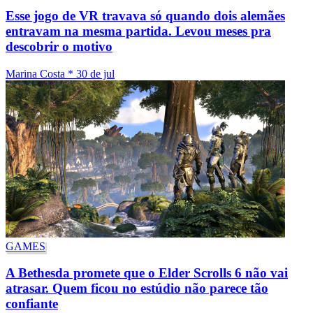
Esse jogo de VR travava só quando dois alemães
entravam na mesma partida. Levou meses pra
descobrir o motivo
Marina Costa
*
30 de jul
GAMES
A Bethesda promete que o Elder Scrolls 6 não vai
atrasar. Quem ficou no estúdio não parece tão
confiante