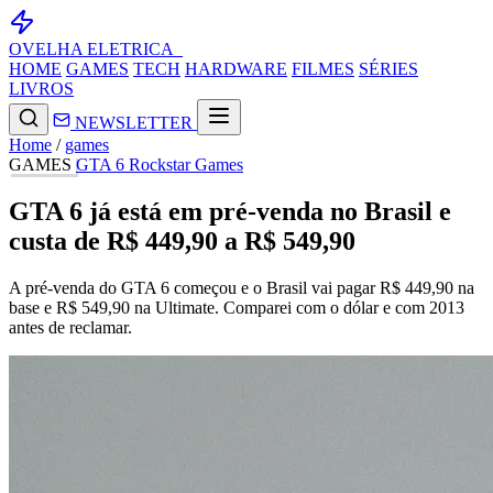
OVELHA
ELETRICA_
HOME
GAMES
TECH
HARDWARE
FILMES
SÉRIES
LIVROS
NEWSLETTER
Home
/
games
GAMES
GTA 6
Rockstar Games
GTA 6 já está em pré-venda no Brasil e
custa de R$ 449,90 a R$ 549,90
A pré-venda do GTA 6 começou e o Brasil vai pagar R$ 449,90 na
base e R$ 549,90 na Ultimate. Comparei com o dólar e com 2013
antes de reclamar.