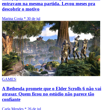
entravam na mesma partida. Levou meses pra
descobrir o motivo
Marina Costa
*
30 de jul
GAMES
A Bethesda promete que o Elder Scrolls 6 não vai
atrasar. Quem ficou no estúdio não parece tão
confiante
Carla Mendes
*
26 de jul