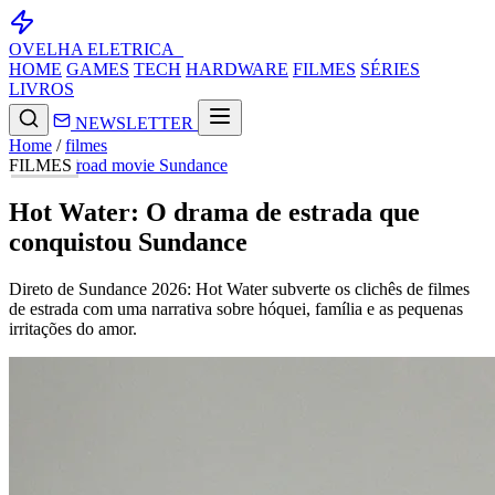
OVELHA
ELETRICA_
HOME
GAMES
TECH
HARDWARE
FILMES
SÉRIES
LIVROS
NEWSLETTER
Home
/
filmes
FILMES
road movie
Sundance
Hot Water: O drama de estrada que
conquistou Sundance
Direto de Sundance 2026: Hot Water subverte os clichês de filmes
de estrada com uma narrativa sobre hóquei, família e as pequenas
irritações do amor.