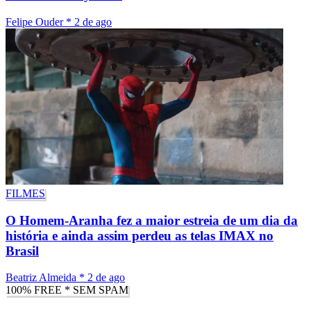
Felipe Ouder
*
2 de ago
FILMES
O Homem-Aranha fez a maior estreia de um dia da
história e ainda assim perdeu as telas IMAX no
Brasil
Beatriz Almeida
*
2 de ago
100% FREE * SEM SPAM