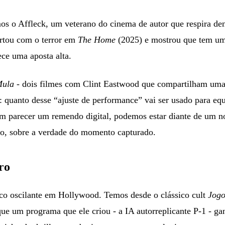
mos o Affleck, um veterano do cinema de autor que respira d
ertou com o terror em
The Home
(2025) e mostrou que tem u
ece uma aposta alta.
Mula
- dois filmes com Clint Eastwood que compartilham uma 
: quanto desse “ajuste de performance” vai ser usado para equa
m parecer um remendo digital, podemos estar diante de um no
do, sobre a verdade do momento capturado.
ro
rico oscilante em Hollywood. Temos desde o clássico cult
Jogo
 um programa que ele criou - a IA autorreplicante P-1 - gan