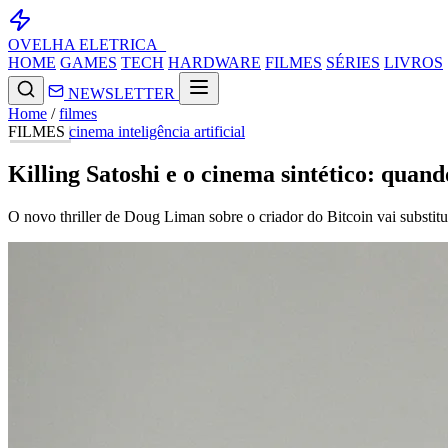
OVELHA
ELETRICA_
HOME
GAMES
TECH
HARDWARE
FILMES
SÉRIES
LIVROS
NEWSLETTER
Home
/
filmes
FILMES
cinema
inteligência artificial
Killing Satoshi e o cinema sintético: quan
O novo thriller de Doug Liman sobre o criador do Bitcoin vai substitu