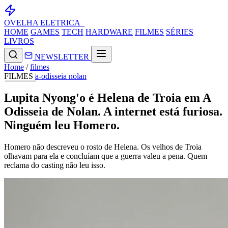
OVELHA
ELETRICA_
HOME
GAMES
TECH
HARDWARE
FILMES
SÉRIES
LIVROS
NEWSLETTER
Home
/
filmes
FILMES
a-odisseia
nolan
Lupita Nyong'o é Helena de Troia em A
Odisseia de Nolan. A internet está furiosa.
Ninguém leu Homero.
Homero não descreveu o rosto de Helena. Os velhos de Troia
olhavam para ela e concluíam que a guerra valeu a pena. Quem
reclama do casting não leu isso.