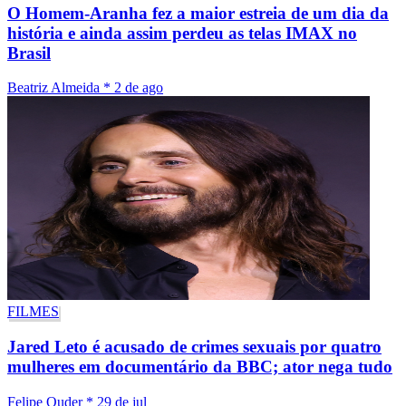
O Homem-Aranha fez a maior estreia de um dia da
história e ainda assim perdeu as telas IMAX no
Brasil
Beatriz Almeida
*
2 de ago
FILMES
Jared Leto é acusado de crimes sexuais por quatro
mulheres em documentário da BBC; ator nega tudo
Felipe Ouder
*
29 de jul