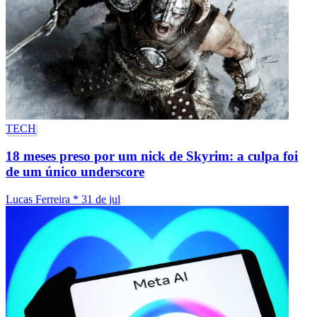
TECH
18 meses preso por um nick de Skyrim: a culpa foi
de um único underscore
Lucas Ferreira
*
31 de jul