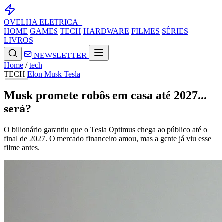
OVELHA
ELETRICA_
HOME
GAMES
TECH
HARDWARE
FILMES
SÉRIES
LIVROS
NEWSLETTER
Home
/
tech
TECH
Elon Musk
Tesla
Musk promete robôs em casa até 2027...
será?
O bilionário garantiu que o Tesla Optimus chega ao público até o
final de 2027. O mercado financeiro amou, mas a gente já viu esse
filme antes.