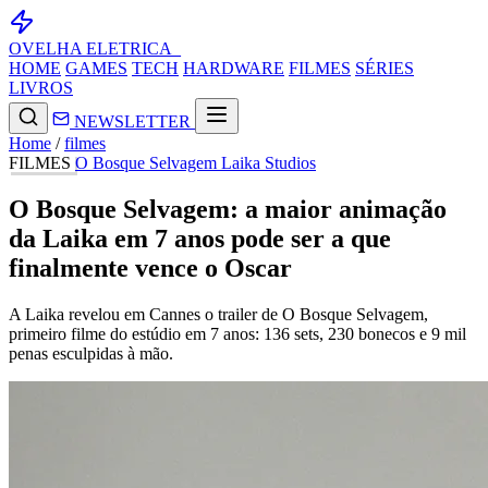
OVELHA
ELETRICA_
HOME
GAMES
TECH
HARDWARE
FILMES
SÉRIES
LIVROS
NEWSLETTER
Home
/
filmes
FILMES
O Bosque Selvagem
Laika Studios
O Bosque Selvagem: a maior animação
da Laika em 7 anos pode ser a que
finalmente vence o Oscar
A Laika revelou em Cannes o trailer de O Bosque Selvagem,
primeiro filme do estúdio em 7 anos: 136 sets, 230 bonecos e 9 mil
penas esculpidas à mão.