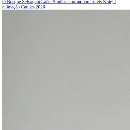
O Bosque Selvagem
Laika Studios
stop-motion
Travis Knight
animação
Cannes 2026