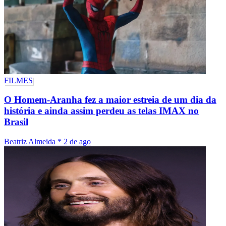
FILMES
O Homem-Aranha fez a maior estreia de um dia da
história e ainda assim perdeu as telas IMAX no
Brasil
Beatriz Almeida
*
2 de ago