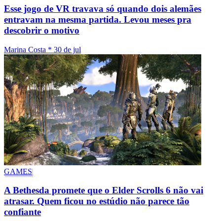
Esse jogo de VR travava só quando dois alemães
entravam na mesma partida. Levou meses pra
descobrir o motivo
Marina Costa
*
30 de jul
GAMES
A Bethesda promete que o Elder Scrolls 6 não vai
atrasar. Quem ficou no estúdio não parece tão
confiante