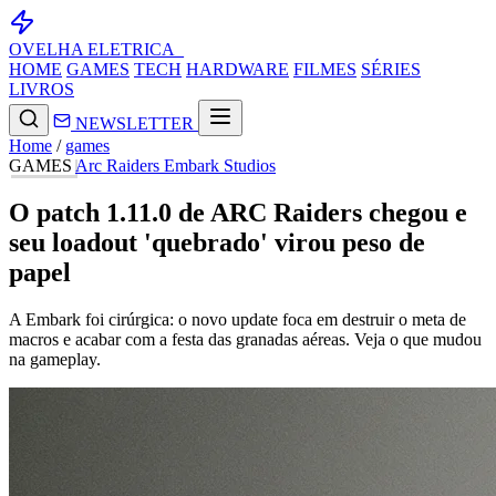
OVELHA
ELETRICA_
HOME
GAMES
TECH
HARDWARE
FILMES
SÉRIES
LIVROS
NEWSLETTER
Home
/
games
GAMES
Arc Raiders
Embark Studios
O patch 1.11.0 de ARC Raiders chegou e
seu loadout 'quebrado' virou peso de
papel
A Embark foi cirúrgica: o novo update foca em destruir o meta de
macros e acabar com a festa das granadas aéreas. Veja o que mudou
na gameplay.