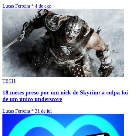
Lucas Ferreira
*
4 de ago
TECH
18 meses preso por um nick de Skyrim: a culpa foi
de um único underscore
Lucas Ferreira
*
31 de jul