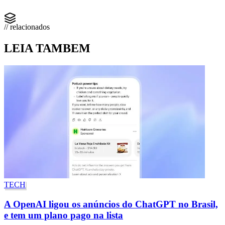
// relacionados
LEIA TAMBEM
TECH
A OpenAI ligou os anúncios do ChatGPT no Brasil,
e tem um plano pago na lista