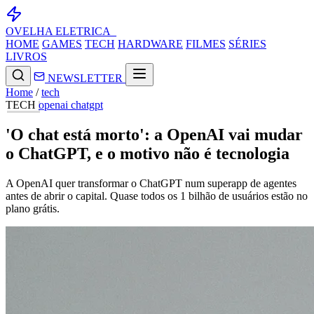
OVELHA
ELETRICA_
HOME
GAMES
TECH
HARDWARE
FILMES
SÉRIES
LIVROS
NEWSLETTER
Home
/
tech
TECH
openai
chatgpt
'O chat está morto': a OpenAI vai mudar
o ChatGPT, e o motivo não é tecnologia
A OpenAI quer transformar o ChatGPT num superapp de agentes
antes de abrir o capital. Quase todos os 1 bilhão de usuários estão no
plano grátis.