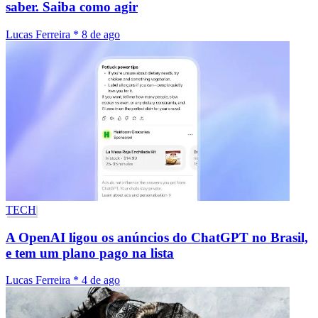
saber. Saiba como agir
Lucas Ferreira
*
8 de ago
TECH
A OpenAI ligou os anúncios do ChatGPT no Brasil,
e tem um plano pago na lista
Lucas Ferreira
*
4 de ago