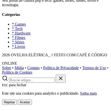
Seu portal de cultura pop e tech: games, séries, filmes, livros e
tecnologia.
Categorias
* Games
* Tech
* Hardware
* Filmes
* Séries
* Livros
2026 OVELHA ELÉTRICA_ // FEITO COM CAFÉ E CÓDIGO
ONLINE
Sobre
•
Mídia
•
Contato
•
Política de Privacidade
•
Termos de Uso
•
Política de Cookies
para fechar
ESC
Este site usa cookies para analytics e publicidade.
Saiba mais
Rejeitar
Aceitar