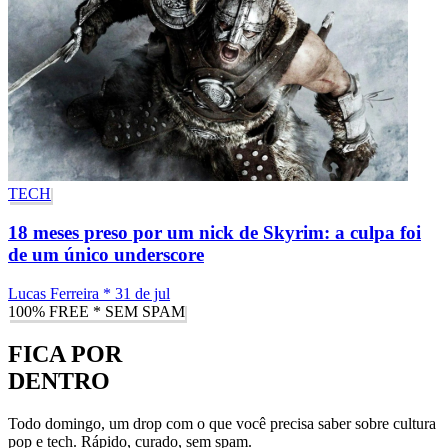
TECH
18 meses preso por um nick de Skyrim: a culpa foi
de um único underscore
Lucas Ferreira
*
31 de jul
100% FREE * SEM SPAM
FICA POR
DENTRO
Todo domingo, um drop com o que você precisa saber sobre cultura
pop e tech. Rápido, curado, sem spam.