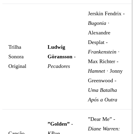
Jerskin Fendrix -
Bugonia
·
Alexandre
Desplat -
Trilha
Ludwig
Frankenstein
·
Sonora
Göransson
-
Max Richter -
Original
Pecadores
Hamnet
· Jonny
Greenwood -
Uma Batalha
Após a Outra
”Dear Me” -
”Golden”
-
Diane Warren:
Canção
KPop