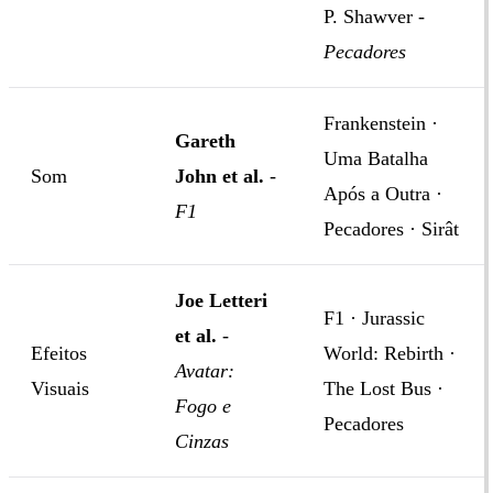
P. Shawver -
Pecadores
Frankenstein ·
Gareth
Uma Batalha
Som
John et al.
-
Após a Outra ·
F1
Pecadores · Sirât
Joe Letteri
F1 · Jurassic
et al.
-
Efeitos
World: Rebirth ·
Avatar:
Visuais
The Lost Bus ·
Fogo e
Pecadores
Cinzas