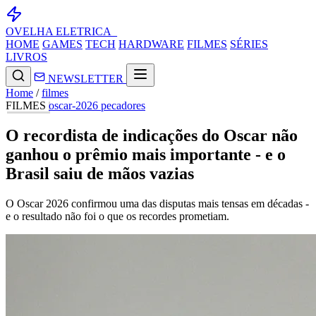
OVELHA
ELETRICA_
HOME
GAMES
TECH
HARDWARE
FILMES
SÉRIES
LIVROS
NEWSLETTER
Home
/
filmes
FILMES
oscar-2026
pecadores
O recordista de indicações do Oscar não
ganhou o prêmio mais importante - e o
Brasil saiu de mãos vazias
O Oscar 2026 confirmou uma das disputas mais tensas em décadas -
e o resultado não foi o que os recordes prometiam.