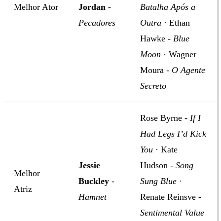
Melhor Ator
Jordan
-
Batalha Após a
Pecadores
Outra
· Ethan
Hawke -
Blue
Moon
· Wagner
Moura -
O Agente
Secreto
Rose Byrne -
If I
Had Legs I’d Kick
You
· Kate
Jessie
Hudson -
Song
Melhor
Buckley
-
Sung Blue
·
Atriz
Hamnet
Renate Reinsve -
Sentimental Value