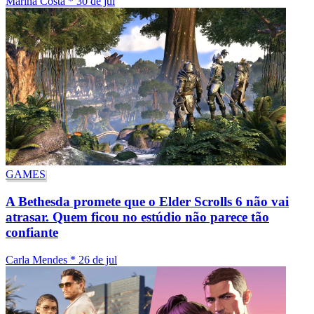
Marina Costa
*
30 de jul
GAMES
A Bethesda promete que o Elder Scrolls 6 não vai
atrasar. Quem ficou no estúdio não parece tão
confiante
Carla Mendes
*
26 de jul