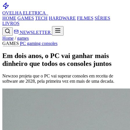
OVELHA
ELETRICA_
HOME
GAMES
TECH
HARDWARE
FILMES
SÉRIES
LIVROS
NEWSLETTER
Home
/
games
GAMES
PC gaming
consoles
Em dois anos, o PC vai ganhar mais
dinheiro que todos os consoles juntos
Newzoo projeta que o PC vai superar consoles em receita de
software ate 2028, pela primeira vez em mais de uma decada.