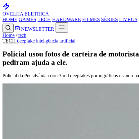
OVELHA
ELETRICA_
HOME
GAMES
TECH
HARDWARE
FILMES
SÉRIES
LIVROS
NEWSLETTER
Home
/
tech
TECH
deepfake
inteligência artificial
Policial usou fotos de carteira de motoris
pediram ajuda a ele.
Policial da Pensilvânia criou 3 mil deepfakes pornográficos usando b