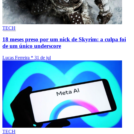
TECH
18 meses preso por um nick de Skyrim: a culpa foi
de um único underscore
Lucas Ferreira
*
31 de jul
TECH