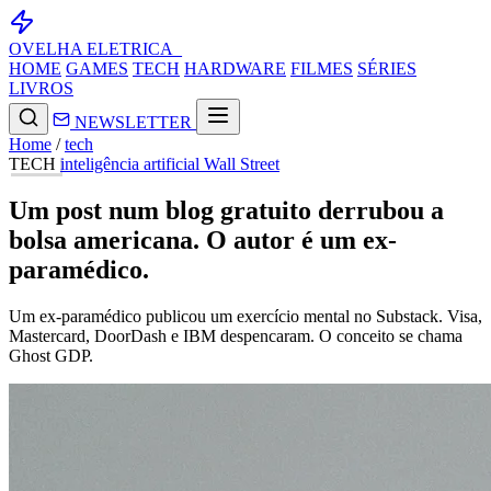
OVELHA
ELETRICA_
HOME
GAMES
TECH
HARDWARE
FILMES
SÉRIES
LIVROS
NEWSLETTER
Home
/
tech
TECH
inteligência artificial
Wall Street
Um post num blog gratuito derrubou a
bolsa americana. O autor é um ex-
paramédico.
Um ex-paramédico publicou um exercício mental no Substack. Visa,
Mastercard, DoorDash e IBM despencaram. O conceito se chama
Ghost GDP.