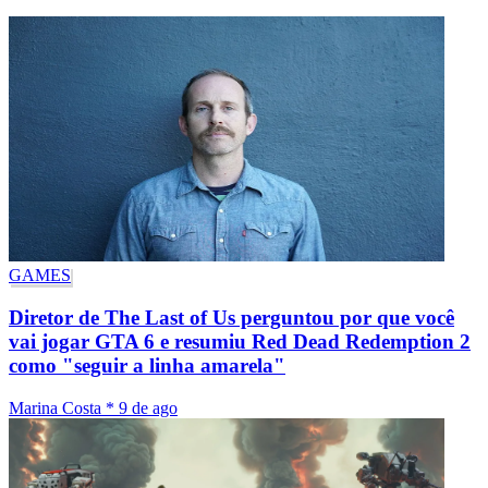
GAMES
Diretor de The Last of Us perguntou por que você
vai jogar GTA 6 e resumiu Red Dead Redemption 2
como "seguir a linha amarela"
Marina Costa
*
9 de ago