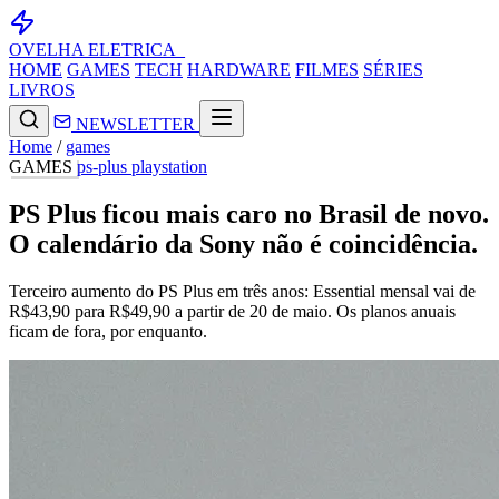
OVELHA
ELETRICA_
HOME
GAMES
TECH
HARDWARE
FILMES
SÉRIES
LIVROS
NEWSLETTER
Home
/
games
GAMES
ps-plus
playstation
PS Plus ficou mais caro no Brasil de novo.
O calendário da Sony não é coincidência.
Terceiro aumento do PS Plus em três anos: Essential mensal vai de
R$43,90 para R$49,90 a partir de 20 de maio. Os planos anuais
ficam de fora, por enquanto.