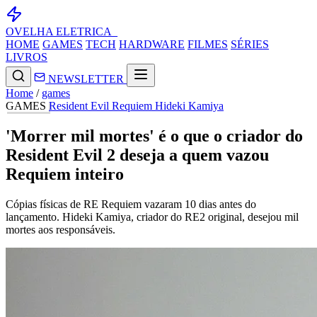
OVELHA
ELETRICA_
HOME
GAMES
TECH
HARDWARE
FILMES
SÉRIES
LIVROS
NEWSLETTER
Home
/
games
GAMES
Resident Evil Requiem
Hideki Kamiya
'Morrer mil mortes' é o que o criador do
Resident Evil 2 deseja a quem vazou
Requiem inteiro
Cópias físicas de RE Requiem vazaram 10 dias antes do
lançamento. Hideki Kamiya, criador do RE2 original, desejou mil
mortes aos responsáveis.