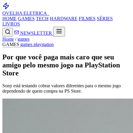
OVELHA
ELETRICA_
HOME
GAMES
TECH
HARDWARE
FILMES
SÉRIES
LIVROS
NEWSLETTER
Home
/
games
GAMES
games
playstation
Por que você paga mais caro que seu
amigo pelo mesmo jogo na PlayStation
Store
Sony está testando cobrar valores diferentes para o mesmo jogo
dependendo de quem compra na PS Store.