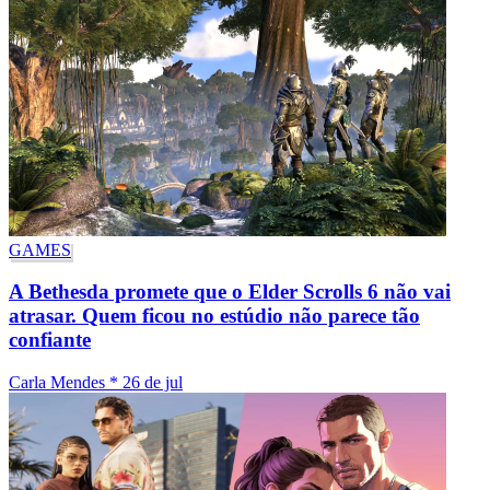
GAMES
A Bethesda promete que o Elder Scrolls 6 não vai
atrasar. Quem ficou no estúdio não parece tão
confiante
Carla Mendes
*
26 de jul