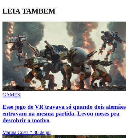
LEIA TAMBEM
GAMES
Esse jogo de VR travava só quando dois alemães
entravam na mesma partida. Levou meses pra
descobrir o motivo
Marina Costa
*
30 de jul