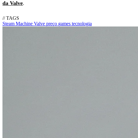
da Valve
.
// TAGS
Steam Machine
Valve
preço
games
tecnologia