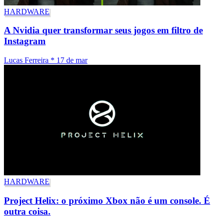
HARDWARE
A Nvidia quer transformar seus jogos em filtro de
Instagram
Lucas Ferreira
*
17 de mar
HARDWARE
Project Helix: o próximo Xbox não é um console. É
outra coisa.