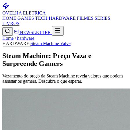
OVELHA
ELETRICA_
HOME
GAMES
TECH
HARDWARE
FILMES
SÉRIES
LIVROS
NEWSLETTER
Home
/
hardware
HARDWARE
Steam Machine
Valve
Steam Machine: Preço Vaza e
Surpreende Gamers
Vazamento do preço da Steam Machine revela valores que podem
assustar os gamers. Descubra o que esperar.