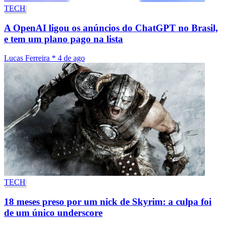
TECH
A OpenAI ligou os anúncios do ChatGPT no Brasil,
e tem um plano pago na lista
Lucas Ferreira
*
4 de ago
TECH
18 meses preso por um nick de Skyrim: a culpa foi
de um único underscore