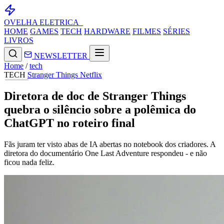
OVELHA
ELETRICA_
HOME
GAMES
TECH
HARDWARE
FILMES
SÉRIES
LIVROS
NEWSLETTER
Home
/
tech
TECH
Stranger Things
Netflix
Diretora de doc de Stranger Things
quebra o silêncio sobre a polêmica do
ChatGPT no roteiro final
Fãs juram ter visto abas de IA abertas no notebook dos criadores. A
diretora do documentário One Last Adventure respondeu - e não
ficou nada feliz.