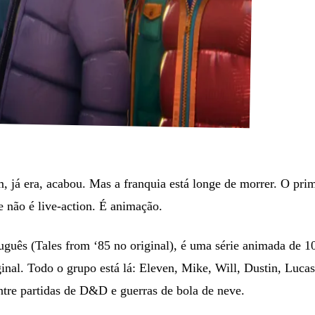
m, já era, acabou. Mas a franquia está longe de morrer. O pri
e não é live-action. É animação.
uguês (Tales from ‘85 no original), é uma série animada de 10
riginal. Todo o grupo está lá: Eleven, Mike, Will, Dustin, L
tre partidas de D&D e guerras de bola de neve.