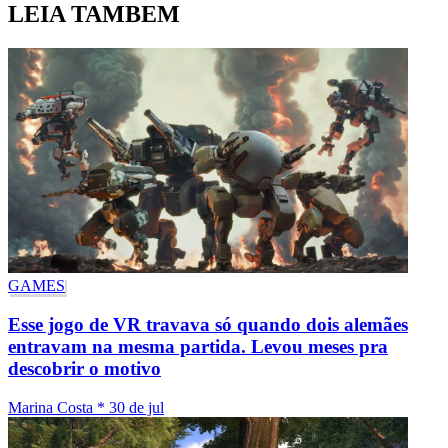
LEIA TAMBEM
GAMES
Esse jogo de VR travava só quando dois alemães
entravam na mesma partida. Levou meses pra
descobrir o motivo
Marina Costa
*
30 de jul