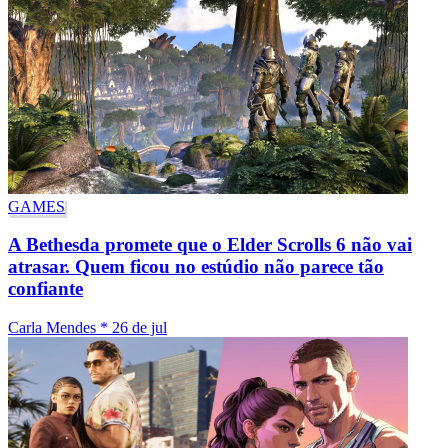
GAMES
A Bethesda promete que o Elder Scrolls 6 não vai
atrasar. Quem ficou no estúdio não parece tão
confiante
Carla Mendes
*
26 de jul