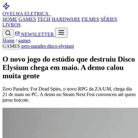
OVELHA
ELETRICA_
HOME
GAMES
TECH
HARDWARE
FILMES
SÉRIES
LIVROS
NEWSLETTER
Home
/
games
GAMES
zero-parades
disco-elysium
O novo jogo do estúdio que destruiu Disco
Elysium chega em maio. A demo calou
muita gente
Zero Parades: For Dead Spies, o novo RPG da ZA/UM, chega dia
21 de maio no PC. A demo no Steam Next Fest convenceu até quem
jurou boicote.