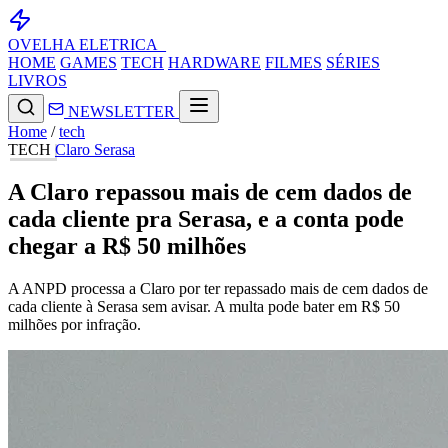
OVELHA
ELETRICA_
HOME
GAMES
TECH
HARDWARE
FILMES
SÉRIES
LIVROS
NEWSLETTER
Home
/
tech
TECH
Claro
Serasa
A Claro repassou mais de cem dados de
cada cliente pra Serasa, e a conta pode
chegar a R$ 50 milhões
A ANPD processa a Claro por ter repassado mais de cem dados de
cada cliente à Serasa sem avisar. A multa pode bater em R$ 50
milhões por infração.