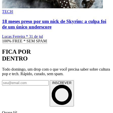
TECH
18 meses preso por um nick de Skyrim: a culpa foi
de um único underscore
Lucas Ferreira
*
31 de jul
100% FREE * SEM SPAM
FICA POR
DENTRO
Todo domingo, um drop com o que você precisa saber sobre cultura
pop e tech. Rápido, curado, sem spam.
INSCREVER
Quase lá!