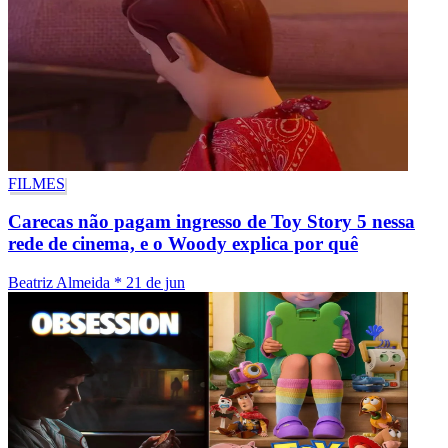
FILMES
Carecas não pagam ingresso de Toy Story 5 nessa
rede de cinema, e o Woody explica por quê
Beatriz Almeida
*
21 de jun