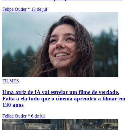
Felipe Ouder
*
18 de jul
FILMES
Uma atriz de IA vai estrelar um filme de verdade.
Falta a ela tudo que o cinema aprendeu a filmar em
130 anos
Felipe Ouder
*
6 de jul