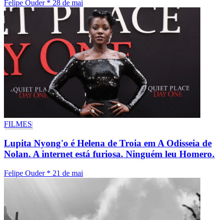
Felipe Ouder
*
28 de mai
FILMES
Lupita Nyong'o é Helena de Troia em A Odisseia de
Nolan. A internet está furiosa. Ninguém leu Homero.
Felipe Ouder
*
21 de mai