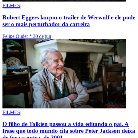
FILMES
Robert Eggers lançou o trailer de Werwulf e ele pode
ser o mais perturbador da carreira
Felipe Ouder
*
30 de jun
FILMES
O filho de Tolkien passou a vida editando o pai. A
frase que todo mundo cita sobre Peter Jackson deixa
de fora a outra, de 2001.