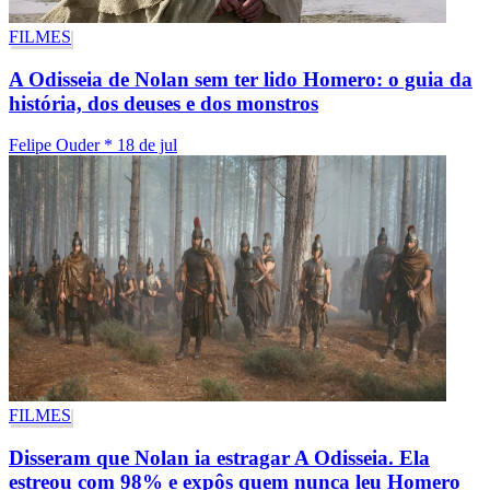
FILMES
A Odisseia de Nolan sem ter lido Homero: o guia da
história, dos deuses e dos monstros
Felipe Ouder
*
18 de jul
FILMES
Disseram que Nolan ia estragar A Odisseia. Ela
estreou com 98% e expôs quem nunca leu Homero