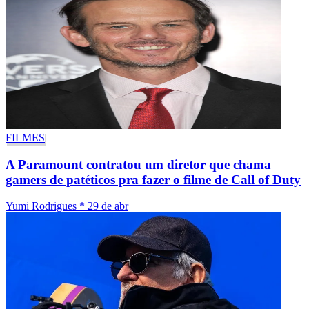
FILMES
A Paramount contratou um diretor que chama
gamers de patéticos pra fazer o filme de Call of Duty
Yumi Rodrigues
*
29 de abr