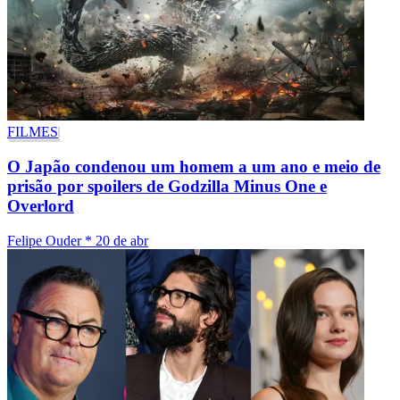
FILMES
O Japão condenou um homem a um ano e meio de
prisão por spoilers de Godzilla Minus One e
Overlord
Felipe Ouder
*
20 de abr