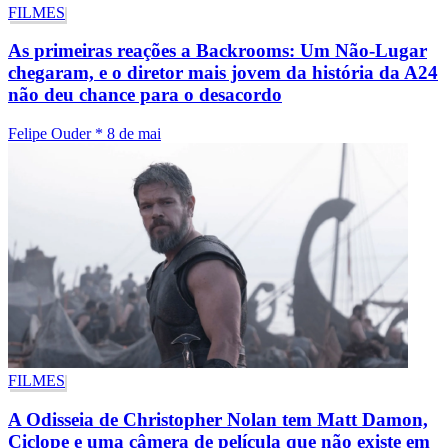
FILMES
As primeiras reações a Backrooms: Um Não-Lugar
chegaram, e o diretor mais jovem da história da A24
não deu chance para o desacordo
Felipe Ouder
*
8 de mai
FILMES
A Odisseia de Christopher Nolan tem Matt Damon,
Ciclope e uma câmera de película que não existe em