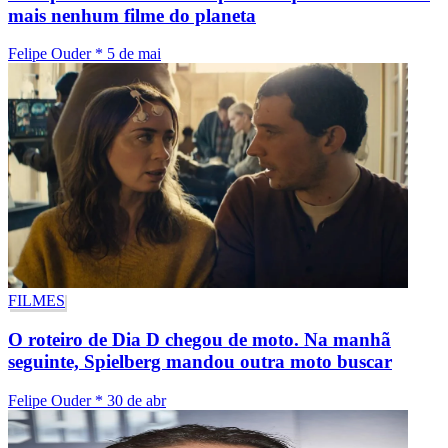
mais nenhum filme do planeta
Felipe Ouder
*
5 de mai
FILMES
O roteiro de Dia D chegou de moto. Na manhã
seguinte, Spielberg mandou outra moto buscar
Felipe Ouder
*
30 de abr