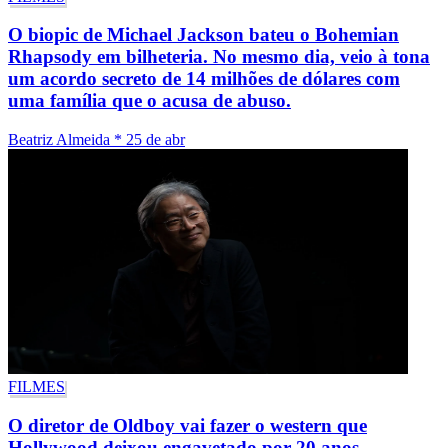
O biopic de Michael Jackson bateu o Bohemian
Rhapsody em bilheteria. No mesmo dia, veio à tona
um acordo secreto de 14 milhões de dólares com
uma família que o acusa de abuso.
Beatriz Almeida
*
25 de abr
FILMES
O diretor de Oldboy vai fazer o western que
Hollywood deixou engavetado por 20 anos.