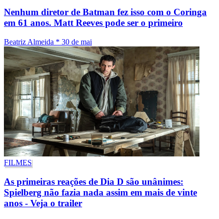
Nenhum diretor de Batman fez isso com o Coringa
em 61 anos. Matt Reeves pode ser o primeiro
Beatriz Almeida
*
30 de mai
FILMES
As primeiras reações de Dia D são unânimes:
Spielberg não fazia nada assim em mais de vinte
anos - Veja o trailer