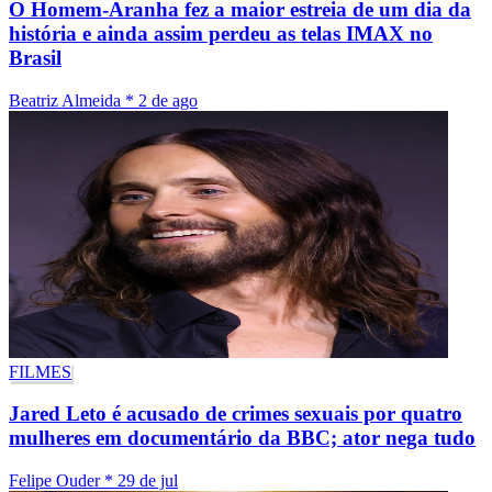
O Homem-Aranha fez a maior estreia de um dia da
história e ainda assim perdeu as telas IMAX no
Brasil
Beatriz Almeida
*
2 de ago
FILMES
Jared Leto é acusado de crimes sexuais por quatro
mulheres em documentário da BBC; ator nega tudo
Felipe Ouder
*
29 de jul