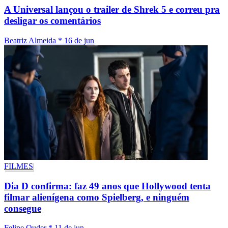
A Universal lançou o trailer de Shrek 5 e correu pra
desligar os comentários
Beatriz Almeida
*
16 de jun
FILMES
Dia D confirma: faz 49 anos que Hollywood tenta
filmar alienígena como Spielberg, e ninguém
consegue
Felipe Ouder
*
11 de jun