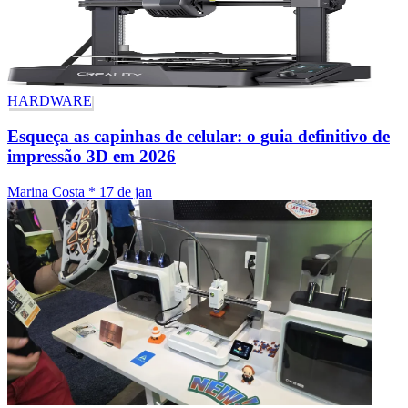
HARDWARE
Esqueça as capinhas de celular: o guia definitivo de
impressão 3D em 2026
Marina Costa
*
17 de jan