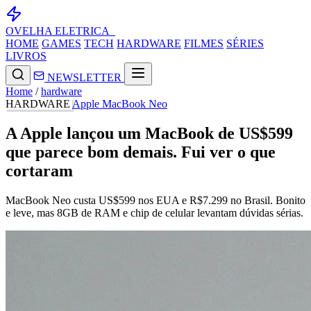
OVELHA
ELETRICA_
HOME
GAMES
TECH
HARDWARE
FILMES
SÉRIES
LIVROS
NEWSLETTER
Home
/
hardware
HARDWARE
Apple
MacBook Neo
A Apple lançou um MacBook de US$599
que parece bom demais. Fui ver o que
cortaram
MacBook Neo custa US$599 nos EUA e R$7.299 no Brasil. Bonito
e leve, mas 8GB de RAM e chip de celular levantam dúvidas sérias.