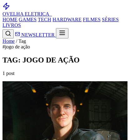
OVELHA
ELETRICA_
HOME
GAMES
TECH
HARDWARE
FILMES
SÉRIES
LIVROS
NEWSLETTER
Home
/
Tag
#jogo de ação
TAG: JOGO DE AÇÃO
1 post