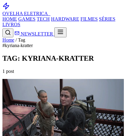
OVELHA
ELETRICA_
HOME
GAMES
TECH
HARDWARE
FILMES
SÉRIES
LIVROS
NEWSLETTER
Home
/
Tag
#kyriana-kratter
TAG: KYRIANA-KRATTER
1 post