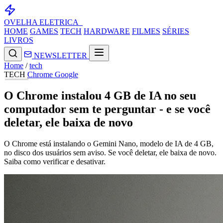
OVELHA
ELETRICA_
HOME
GAMES
TECH
HARDWARE
FILMES
SÉRIES
LIVROS
NEWSLETTER
Home
/
tech
TECH
Chrome
Google
O Chrome instalou 4 GB de IA no seu
computador sem te perguntar - e se você
deletar, ele baixa de novo
O Chrome está instalando o Gemini Nano, modelo de IA de 4 GB,
no disco dos usuários sem aviso. Se você deletar, ele baixa de novo.
Saiba como verificar e desativar.