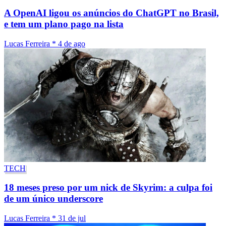
A OpenAI ligou os anúncios do ChatGPT no Brasil,
e tem um plano pago na lista
Lucas Ferreira
*
4 de ago
TECH
18 meses preso por um nick de Skyrim: a culpa foi
de um único underscore
Lucas Ferreira
*
31 de jul