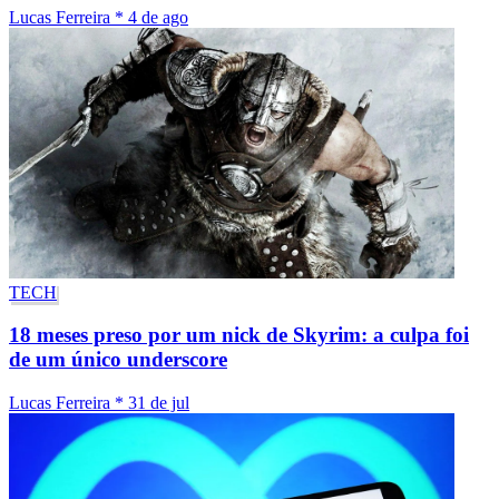
Lucas Ferreira
*
4 de ago
TECH
18 meses preso por um nick de Skyrim: a culpa foi
de um único underscore
Lucas Ferreira
*
31 de jul