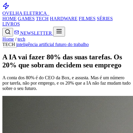
OVELHA
ELETRICA_
HOME
GAMES
TECH
HARDWARE
FILMES
SÉRIES
LIVROS
NEWSLETTER
Home
/
tech
TECH
inteligência artificial
futuro do trabalho
A IA vai fazer 80% das suas tarefas. Os
20% que sobram decidem seu emprego
A conta dos 80% é do CEO da Box, e assusta. Mas é um número
por tarefa, não por emprego, e os 20% que a IA não faz mudam tudo
sobre o seu futuro.