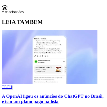
// relacionados
LEIA TAMBEM
TECH
A OpenAI ligou os anúncios do ChatGPT no Brasil,
e tem um plano pago na lista