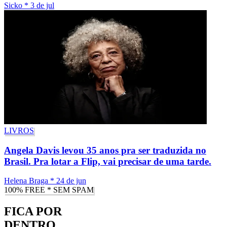
Sicko
*
3 de jul
LIVROS
Angela Davis levou 35 anos pra ser traduzida no
Brasil. Pra lotar a Flip, vai precisar de uma tarde.
Helena Braga
*
24 de jun
100% FREE * SEM SPAM
FICA POR
DENTRO