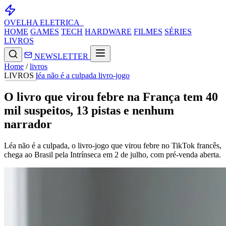
OVELHA
ELETRICA_
HOME
GAMES
TECH
HARDWARE
FILMES
SÉRIES
LIVROS
NEWSLETTER
Home
/
livros
LIVROS
léa não é a culpada
livro-jogo
O livro que virou febre na França tem 40
mil suspeitos, 13 pistas e nenhum
narrador
Léa não é a culpada, o livro-jogo que virou febre no TikTok francês,
chega ao Brasil pela Intrínseca em 2 de julho, com pré-venda aberta.