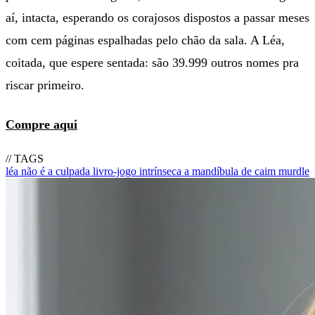
aí, intacta, esperando os corajosos dispostos a passar meses
com cem páginas espalhadas pelo chão da sala. A Léa,
coitada, que espere sentada: são 39.999 outros nomes pra
riscar primeiro.
Compre aqui
// TAGS
léa não é a culpada
livro-jogo
intrínseca
a mandíbula de caim
murdle