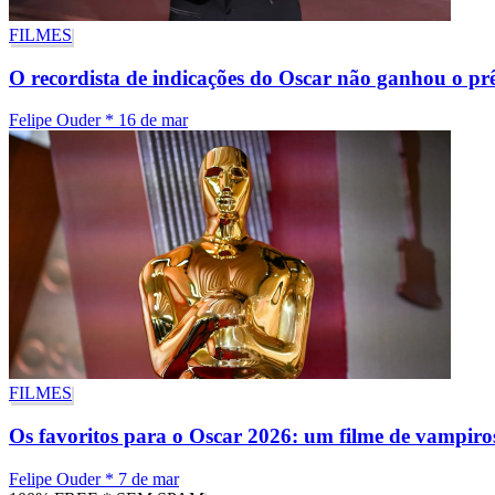
FILMES
O recordista de indicações do Oscar não ganhou o prê
Felipe Ouder
*
16 de mar
FILMES
Os favoritos para o Oscar 2026: um filme de vampiros 
Felipe Ouder
*
7 de mar