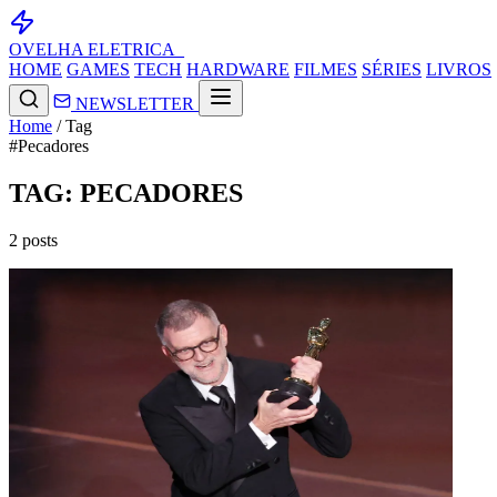
OVELHA
ELETRICA_
HOME
GAMES
TECH
HARDWARE
FILMES
SÉRIES
LIVROS
NEWSLETTER
Home
/
Tag
#Pecadores
TAG: PECADORES
2 posts