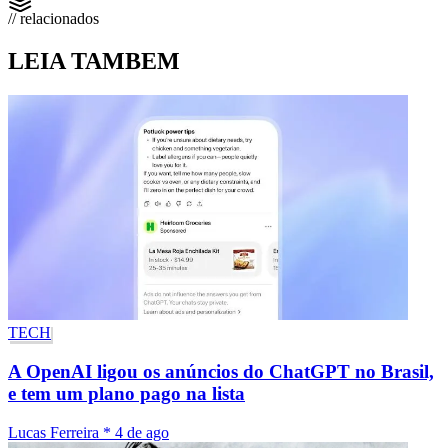
// relacionados
LEIA TAMBEM
TECH
A OpenAI ligou os anúncios do ChatGPT no Brasil,
e tem um plano pago na lista
Lucas Ferreira
*
4 de ago