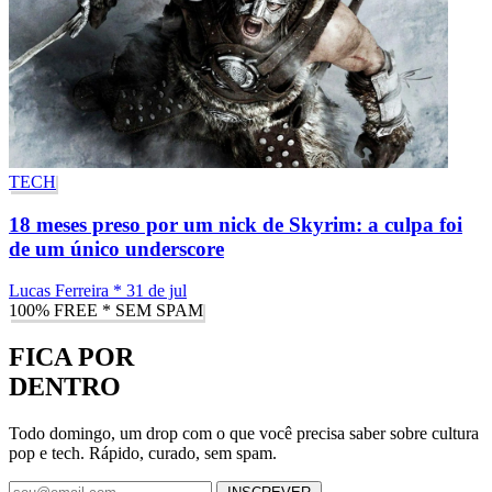
TECH
18 meses preso por um nick de Skyrim: a culpa foi
de um único underscore
Lucas Ferreira
*
31 de jul
100% FREE * SEM SPAM
FICA POR
DENTRO
Todo domingo, um drop com o que você precisa saber sobre cultura
pop e tech. Rápido, curado, sem spam.