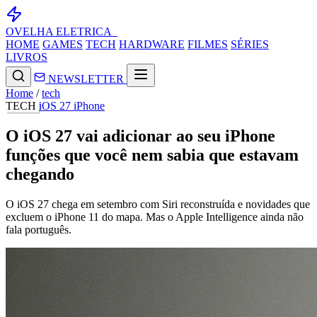
OVELHA
ELETRICA_
HOME
GAMES
TECH
HARDWARE
FILMES
SÉRIES
LIVROS
NEWSLETTER
Home
/
tech
TECH
iOS 27
iPhone
O iOS 27 vai adicionar ao seu iPhone
funções que você nem sabia que estavam
chegando
O iOS 27 chega em setembro com Siri reconstruída e novidades que
excluem o iPhone 11 do mapa. Mas o Apple Intelligence ainda não
fala português.