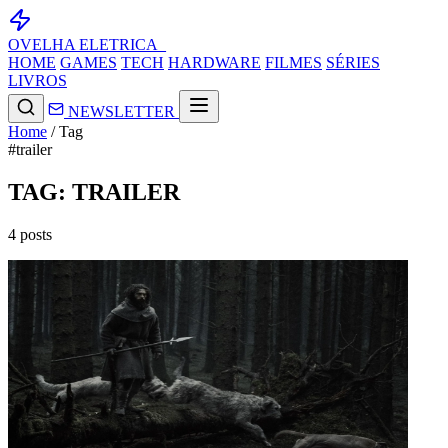
OVELHA
ELETRICA_
HOME
GAMES
TECH
HARDWARE
FILMES
SÉRIES
LIVROS
NEWSLETTER
Home
/
Tag
#trailer
TAG: TRAILER
4 posts