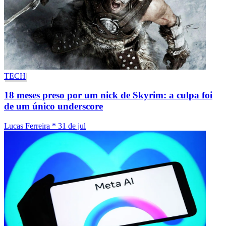
TECH
18 meses preso por um nick de Skyrim: a culpa foi
de um único underscore
Lucas Ferreira
*
31 de jul