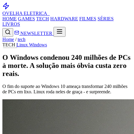
OVELHA
ELETRICA_
HOME
GAMES
TECH
HARDWARE
FILMES
SÉRIES
LIVROS
NEWSLETTER
Home
/
tech
TECH
Linux
Windows
O Windows condenou 240 milhões de PCs
à morte. A solução mais óbvia custa zero
reais.
O fim do suporte ao Windows 10 ameaça transformar 240 milhões
de PCs em lixo. Linux roda neles de graça - e surpreende.