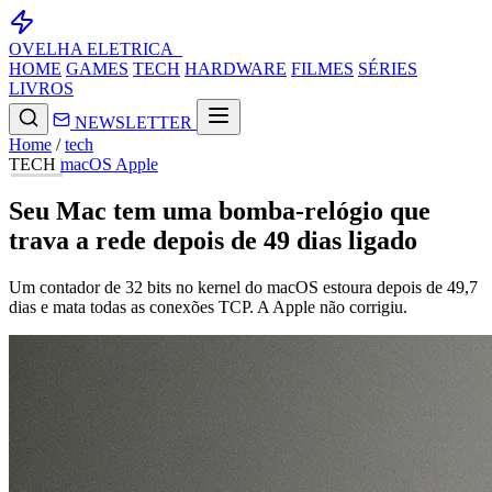
OVELHA
ELETRICA_
HOME
GAMES
TECH
HARDWARE
FILMES
SÉRIES
LIVROS
NEWSLETTER
Home
/
tech
TECH
macOS
Apple
Seu Mac tem uma bomba-relógio que
trava a rede depois de 49 dias ligado
Um contador de 32 bits no kernel do macOS estoura depois de 49,7
dias e mata todas as conexões TCP. A Apple não corrigiu.