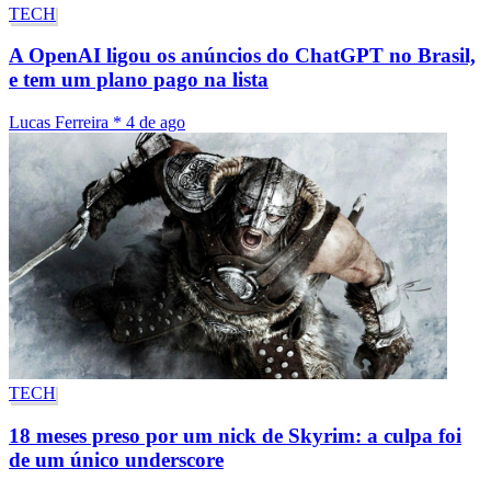
TECH
A OpenAI ligou os anúncios do ChatGPT no Brasil,
e tem um plano pago na lista
Lucas Ferreira
*
4 de ago
TECH
18 meses preso por um nick de Skyrim: a culpa foi
de um único underscore