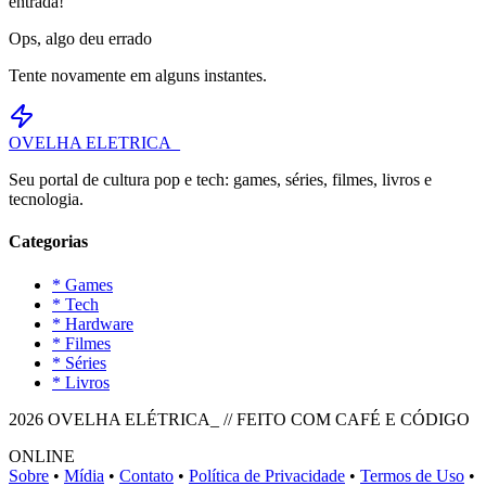
entrada!
Ops, algo deu errado
Tente novamente em alguns instantes.
OVELHA
ELETRICA_
Seu portal de cultura pop e tech: games, séries, filmes, livros e
tecnologia.
Categorias
* Games
* Tech
* Hardware
* Filmes
* Séries
* Livros
2026 OVELHA ELÉTRICA_ // FEITO COM CAFÉ E CÓDIGO
ONLINE
Sobre
•
Mídia
•
Contato
•
Política de Privacidade
•
Termos de Uso
•