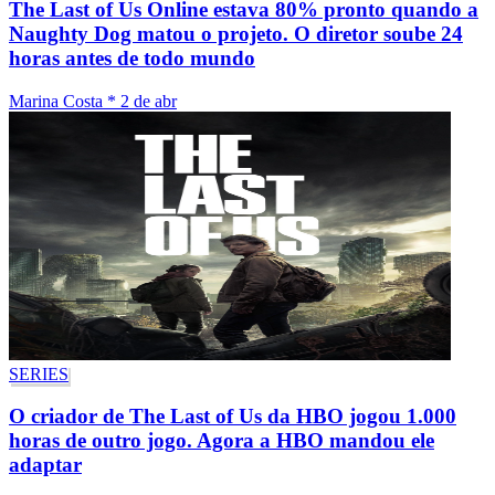
The Last of Us Online estava 80% pronto quando a
Naughty Dog matou o projeto. O diretor soube 24
horas antes de todo mundo
Marina Costa
*
2 de abr
SERIES
O criador de The Last of Us da HBO jogou 1.000
horas de outro jogo. Agora a HBO mandou ele
adaptar