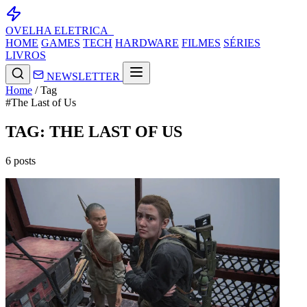
OVELHA
ELETRICA_
HOME
GAMES
TECH
HARDWARE
FILMES
SÉRIES
LIVROS
NEWSLETTER
Home
/
Tag
#The Last of Us
TAG: THE LAST OF US
6 posts