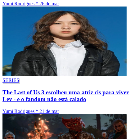
Yumi Rodrigues
*
26 de mar
SERIES
The Last of Us 3 escolheu uma atriz cis para viver
Lev - e o fandom não está calado
Yumi Rodrigues
*
21 de mar