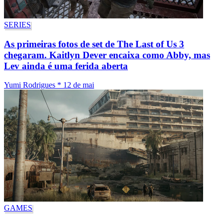
SERIES
As primeiras fotos de set de The Last of Us 3
chegaram. Kaitlyn Dever encaixa como Abby, mas
Lev ainda é uma ferida aberta
Yumi Rodrigues
*
12 de mai
GAMES