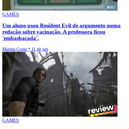
GAMES
Um aluno usou Resident Evil de argumento numa
redação sobre vacinação. A professora ficou
'embasbacada'.
Marina Costa
*
11 de jun
GAMES