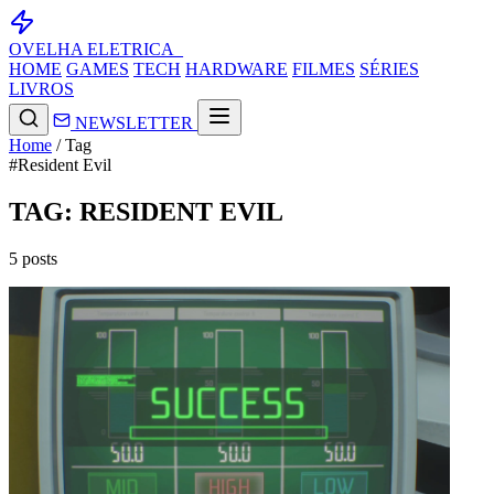
OVELHA
ELETRICA_
HOME
GAMES
TECH
HARDWARE
FILMES
SÉRIES
LIVROS
NEWSLETTER
Home
/
Tag
#Resident Evil
TAG: RESIDENT EVIL
5 posts