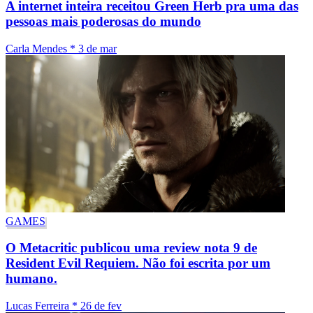
A internet inteira receitou Green Herb pra uma das
pessoas mais poderosas do mundo
Carla Mendes
*
3 de mar
GAMES
O Metacritic publicou uma review nota 9 de
Resident Evil Requiem. Não foi escrita por um
humano.
Lucas Ferreira
*
26 de fev